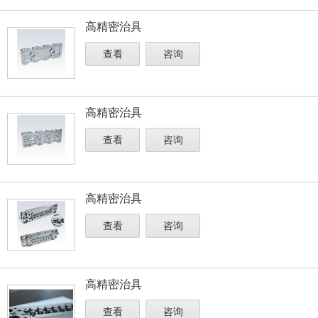
高精密治具
查看
咨询
高精密治具
查看
咨询
高精密治具
查看
咨询
高精密治具
查看
咨询