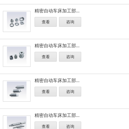
精密自动车床加工部...
查看
咨询
精密自动车床加工部...
查看
咨询
精密自动车床加工部...
查看
咨询
精密自动车床加工部...
查看
咨询