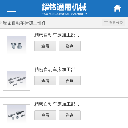
精密自动车床加工部件
查看分类
精密自动车床加工部...
查看
咨询
精密自动车床加工部...
查看
咨询
精密自动车床加工部...
查看
咨询